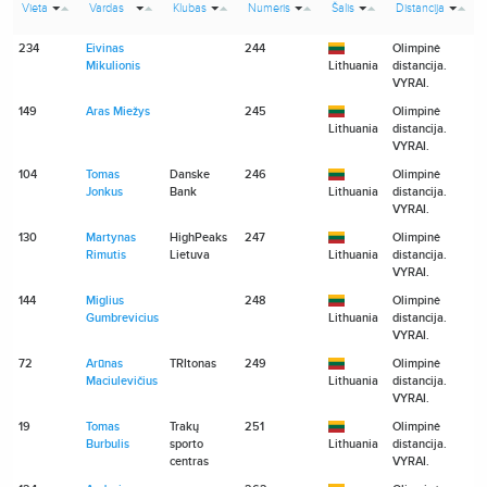
Vieta
Vardas
Klubas
Numeris
Šalis
Distancija
234
Eivinas
244
Olimpinė
Mikulionis
Lithuania
distancija.
VYRAI.
149
Aras Miežys
245
Olimpinė
Lithuania
distancija.
VYRAI.
104
Tomas
Danske
246
Olimpinė
Jonkus
Bank
Lithuania
distancija.
VYRAI.
130
Martynas
HighPeaks
247
Olimpinė
Rimutis
Lietuva
Lithuania
distancija.
VYRAI.
144
Miglius
248
Olimpinė
Gumbrevicius
Lithuania
distancija.
VYRAI.
72
Arūnas
TRItonas
249
Olimpinė
Maciulevičius
Lithuania
distancija.
VYRAI.
19
Tomas
Trakų
251
Olimpinė
Burbulis
sporto
Lithuania
distancija.
centras
VYRAI.