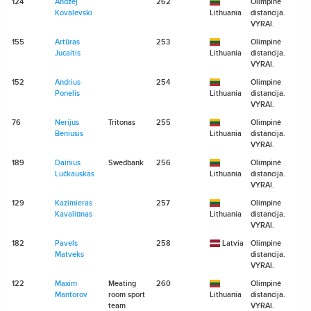
124
Andzej
262
Olimpinė
Kovalevski
Lithuania
distancija.
VYRAI.
155
Artūras
253
Olimpinė
Jucaitis
Lithuania
distancija.
VYRAI.
152
Andrius
254
Olimpinė
Ponelis
Lithuania
distancija.
VYRAI.
76
Nerijus
Tritonas
255
Olimpinė
Beniusis
Lithuania
distancija.
VYRAI.
189
Dainius
Swedbank
256
Olimpinė
Lučkauskas
Lithuania
distancija.
VYRAI.
129
Kazimieras
257
Olimpinė
Kavaliūnas
Lithuania
distancija.
VYRAI.
182
Pavels
258
Latvia
Olimpinė
Matveks
distancija.
VYRAI.
122
Maxim
Meating
260
Olimpinė
Mantorov
room sport
Lithuania
distancija.
team
VYRAI.