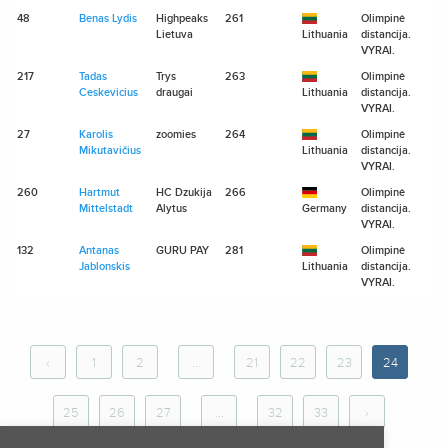
48
Benas Lydis
Highpeaks
261
Olimpinė
Lietuva
Lithuania
distancija.
VYRAI.
217
Tadas
Trys
263
Olimpinė
Ceskevicius
draugai
Lithuania
distancija.
VYRAI.
27
Karolis
zoomies
264
Olimpinė
Mikutavičius
Lithuania
distancija.
VYRAI.
260
Hartmut
HC Dzukija
266
Olimpinė
Mittelstadt
Alytus
Germany
distancija.
VYRAI.
132
Antanas
GURU PAY
281
Olimpinė
Jablonskis
Lithuania
distancija.
VYRAI.
‹
1
2
...
21
22
23
24
25
26
27
...
32
33
›