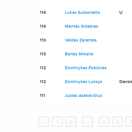
114
Lukas Auksoraitis
U
114
Mantas Sidabras
113
Valdas Zaramba
113
Bartas Mikaila
112
Dominykas Pošiūnas
112
Dominykas Luksys
Devsl
111
Justas Asakavičius
‹
1
2
...
5
6
7