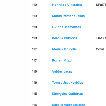
119
Henrikas Viksraitis
SPAR
119
Matas Ramanauskas
118
Gvidas Jasmantas
118
Karolis Krinickis
TRAKA
117
Marius Gruodis
Cowi
117
Ronan Mizzi
116
Valdas Jasas
116
Tomas Jacukevičius
115
Rimvydas Gulbinas
115
Karolis Vaicekauskas