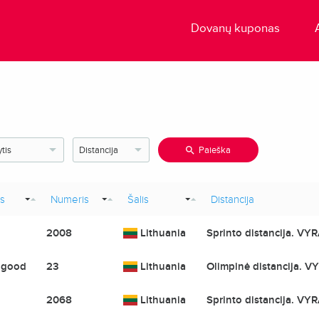
Dovanų kuponas
Paieška
s
Numeris
Šalis
Distancija
2008
Lithuania
Sprinto distancija. VYR
s good
23
Lithuania
Olimpinė distancija. VY
2068
Lithuania
Sprinto distancija. VYR