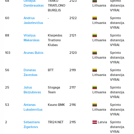
68
Ovidijus
TRAKU
2123
Sprinto
Dambrauskas
TRIATLONO
Lithuania
distancija.
BURELIS
VYRAI.
60
Andrius
-
2122
Sprinto
Jaskelevičius
Lithuania
distancija.
VYRAI.
88
Vitalijus
Klaipėdos
2121
Sprinto
Makarskas
Triatlono
Lithuania
distancija.
Klubas
VYRAI.
103
Arunas Bulcis
2120
Sprinto
Lithuania
distancija.
VYRAI.
56
Donatas
BTT
2119
Sprinto
Zaveckas
Lithuania
distancija.
VYRAI.
25
Julius
Stogaga
2117
Sprinto
Bezzubovas
Team
Lithuania
distancija.
VYRAI.
53
Antanas
Kauno BMK
2116
Sprinto
Lukaševičius
Lithuania
distancija.
VYRAI.
2
Sebastians
TRI24.NET
2115
Latvia
Sprinto
Zigarkovs
distancija.
VYRAI.