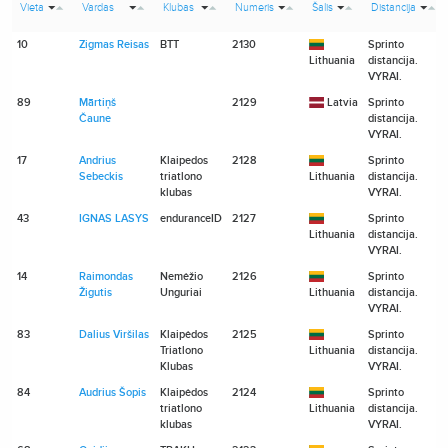
Vieta
Vardas
Klubas
Numeris
Šalis
Distancija
10
Zigmas Reisas
BTT
2130
Sprinto
Lithuania
distancija.
VYRAI.
89
Mārtiņš
2129
Latvia
Sprinto
Čaune
distancija.
VYRAI.
17
Andrius
Klaipedos
2128
Sprinto
Sebeckis
triatlono
Lithuania
distancija.
klubas
VYRAI.
43
IGNAS LASYS
enduranceID
2127
Sprinto
Lithuania
distancija.
VYRAI.
14
Raimondas
Nemėžio
2126
Sprinto
Žigutis
Unguriai
Lithuania
distancija.
VYRAI.
83
Dalius Viršilas
Klaipėdos
2125
Sprinto
Triatlono
Lithuania
distancija.
Klubas
VYRAI.
84
Audrius Šopis
Klaipėdos
2124
Sprinto
triatlono
Lithuania
distancija.
klubas
VYRAI.