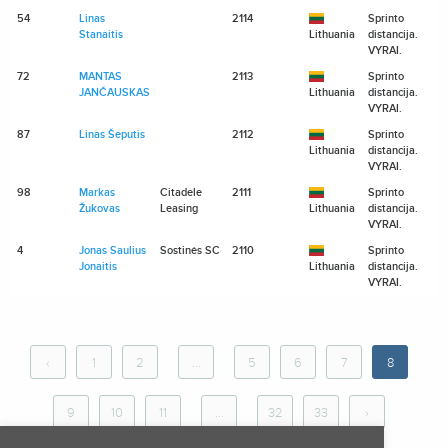
54
Linas
2114
Sprinto
Stanaitis
Lithuania
distancija.
VYRAI.
72
MANTAS
2113
Sprinto
JANČAUSKAS
Lithuania
distancija.
VYRAI.
87
Linas Šeputis
2112
Sprinto
Lithuania
distancija.
VYRAI.
98
Markas
Citadele
2111
Sprinto
Žukovas
Leasing
Lithuania
distancija.
VYRAI.
4
Jonas Saulius
Sostinės SC
2110
Sprinto
Jonaitis
Lithuania
distancija.
VYRAI.
‹
1
2
...
5
6
7
8
9
10
11
...
32
33
›