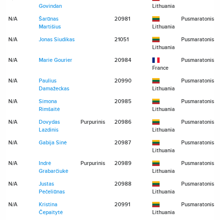
Govindan
Lithuania
N/A
Šarūnas
20981
Pusmaratonis
Martišius
Lithuania
N/A
Jonas Siudikas
21051
Pusmaratonis
Lithuania
N/A
Marie Gourier
20984
Pusmaratonis
France
N/A
Paulius
20990
Pusmaratonis
Damažeckas
Lithuania
N/A
Simona
20985
Pusmaratonis
Rimšaitė
Lithuania
N/A
Dovydas
Purpurinis
20986
Pusmaratonis
Lazdinis
Lithuania
N/A
Gabija Sinė
20987
Pusmaratonis
Lithuania
N/A
Indrė
Purpurinis
20989
Pusmaratonis
Grabarčiukė
Lithuania
N/A
Justas
20988
Pusmaratonis
Pečeliūnas
Lithuania
N/A
Kristina
20991
Pusmaratonis
Čepaitytė
Lithuania