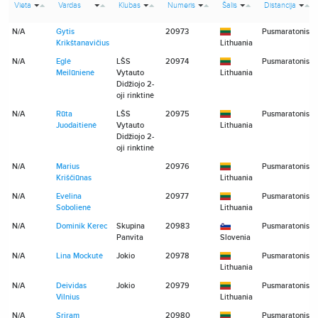
Vieta
Vardas
Klubas
Numeris
Šalis
Distancija
N/A
Gytis
20973
Pusmaratonis
Krikštanavičius
Lithuania
N/A
Eglė
LŠS
20974
Pusmaratonis
Meilūnienė
Vytauto
Lithuania
Didžiojo 2-
oji rinktinė
N/A
Rūta
LŠS
20975
Pusmaratonis
Juodaitienė
Vytauto
Lithuania
Didžiojo 2-
oji rinktinė
N/A
Marius
20976
Pusmaratonis
Kriščiūnas
Lithuania
N/A
Evelina
20977
Pusmaratonis
Sobolienė
Lithuania
N/A
Dominik Kerec
Skupina
20983
Pusmaratonis
Panvita
Slovenia
N/A
Lina Mockutė
Jokio
20978
Pusmaratonis
Lithuania
N/A
Deividas
Jokio
20979
Pusmaratonis
Vilnius
Lithuania
N/A
Sriram
20980
Pusmaratonis