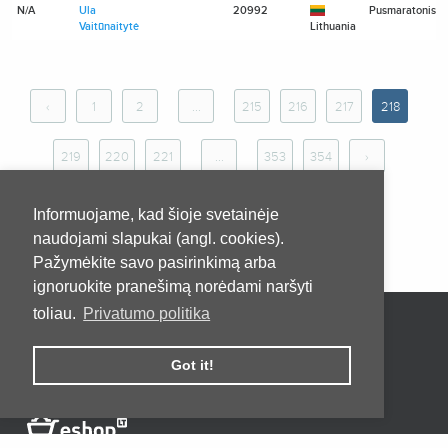
N/A
Ula
20992
Pusmaratonis
Vaitūnaitytė
Lithuania
‹
1
2
...
215
216
217
218
219
220
221
...
353
354
›
Informuojame, kad šioje svetainėje
naudojami slapukai (angl. cookies).
Pažymėkite savo pasirinkimą arba
ignoruokite pranešimą norėdami naršyti
toliau.
Privatumo politika
Pradžia
Apie
Kontaktai
Privatumo taisyklės
Pirkimo taisyklės ir sąlygos
Got it!