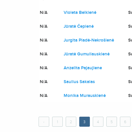
N/A
Violeta Belkienė
S
N/A
Jūratė Čepienė
S
N/A
Jurgita Pladė-Nekrošienė
S
N/A
Jūratė Gumuliauskienė
S
N/A
Anzelita Pajaujiene
S
N/A
Saulius Sakalas
S
N/A
Monika Murauskienė
S
‹
1
2
3
4
5
6