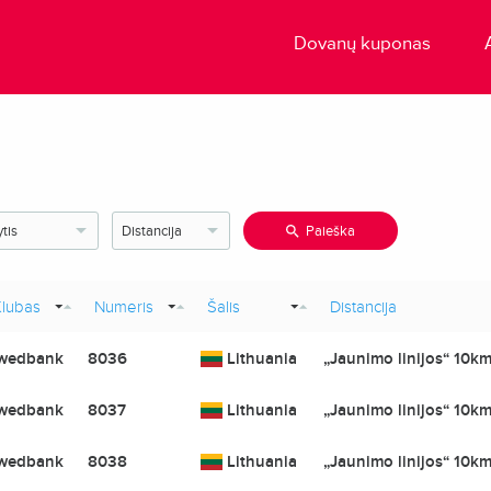
Dovanų kuponas
Paieška
lubas
Numeris
Šalis
Distancija
wedbank
8036
Lithuania
„Jaunimo linijos“ 10km
wedbank
8037
Lithuania
„Jaunimo linijos“ 10km
wedbank
8038
Lithuania
„Jaunimo linijos“ 10km