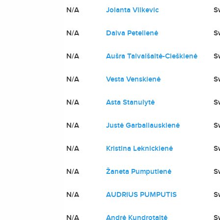
N/A
Jolanta Vilkevic
S
N/A
Daiva Petelienė
S
N/A
Aušra Talvaišaitė-Cieškienė
S
N/A
Vesta Venskienė
S
N/A
Asta Stanulytė
S
N/A
Justė Garbaliauskienė
S
N/A
Kristina Leknickienė
S
N/A
Žaneta Pumputienė
S
N/A
AUDRIUS PUMPUTIS
S
N/A
Andrė Kundrotaitė
S