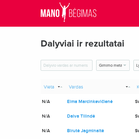
Dalyviai ir rezultatai
Vieta
Vardas
K
N/A
Eima Marcinkevičienė
S
N/A
Daiva Tilindė
S
N/A
Birutė Jagminaitė
S