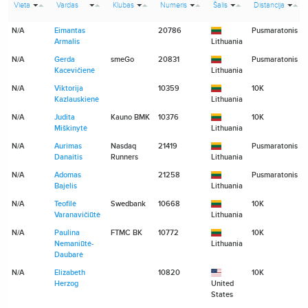
Vieta
Vardas
Klubas
Numeris
Šalis
Distancija
N/A
Eimantas
20786
Pusmaratonis
Armalis
Lithuania
N/A
Gerda
smeGo
20831
Pusmaratonis
Kacevičienė
Lithuania
N/A
Viktorija
10359
10K
Kazlauskienė
Lithuania
N/A
Judita
Kauno BMK
10376
10K
Miškinytė
Lithuania
N/A
Aurimas
Nasdaq
21419
Pusmaratonis
Danaitis
Runners
Lithuania
N/A
Adomas
21258
Pusmaratonis
Bajelis
Lithuania
N/A
Teofilė
Swedbank
10668
10K
Varanavičiūtė
Lithuania
N/A
Paulina
FTMC BK
10772
10K
Nemaniūtė-
Lithuania
Daubarė
N/A
Elizabeth
10820
10K
Herzog
United
States