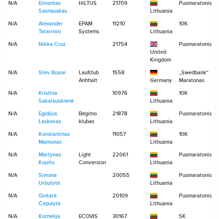
N/A
Eimantas
HiLTUS
21709
Pusmaratonis
Sasnauskas
Lithuania
N/A
Alexander
EPAM
11210
10K
Tatarinov
Systems
Lithuania
N/A
Nikka Cruz
21754
Pusmaratonis
United
Kingdom
N/A
Stev Busse
Laufclub
1558
„Swedbank“
Anhhalt
Germany
Maratonas
N/A
Kristina
10976
10K
Sakalauskienė
Lithuania
N/A
Egidijus
Bėgimo
21878
Pusmaratonis
Laskovas
klubas
Lithuania
N/A
Konstantinas
11057
10K
Mamonas
Lithuania
N/A
Martynas
Light
22061
Pusmaratonis
Kojelis
Conversion
Lithuania
N/A
Simona
20055
Pusmaratonis
Urbutytė
Lithuania
N/A
Gintarė
20109
Pusmaratonis
Čepulytė
Lithuania
N/A
Kornelija
ECOVIS
30167
5K