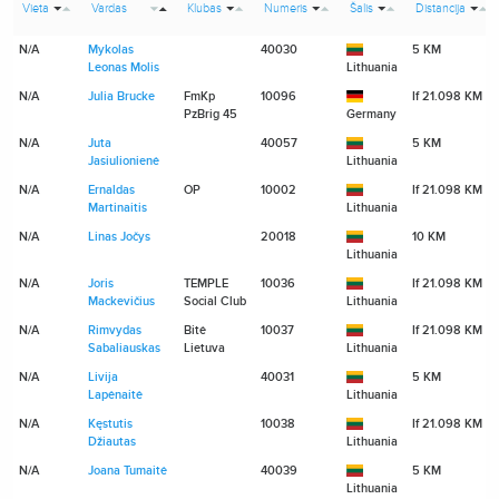
Vieta
Vardas
Klubas
Numeris
Šalis
Distancija
N/A
Mykolas
40030
5 KM
Leonas Molis
Lithuania
N/A
Julia Brucke
FmKp
10096
If 21.098 KM
PzBrig 45
Germany
N/A
Juta
40057
5 KM
Jasiulionienė
Lithuania
N/A
Ernaldas
OP
10002
If 21.098 KM
Martinaitis
Lithuania
N/A
Linas Jočys
20018
10 KM
Lithuania
N/A
Joris
TEMPLE
10036
If 21.098 KM
Mackevičius
Social Club
Lithuania
N/A
Rimvydas
Bitė
10037
If 21.098 KM
Sabaliauskas
Lietuva
Lithuania
N/A
Livija
40031
5 KM
Lapėnaitė
Lithuania
N/A
Kęstutis
10038
If 21.098 KM
Džiautas
Lithuania
N/A
Joana Tumaitė
40039
5 KM
Lithuania