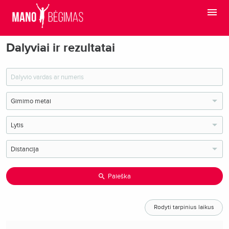
Dalyviai ir rezultatai
Paieška
Rodyti tarpinius laikus