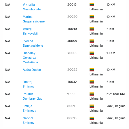
N/A
Viktorija
20019
10 KM
Masiulionyte
Lithuania
N/A
Marina
20020
10 KM
Gasparaviciene
Lithuania
N/A
Valerij
40040
5 KM
Barkovskij
Lithuania
N/A
Evelina
40059
5 KM
Žemkauskienė
Lithuania
N/A
Dianalay
20065
10 KM
González
Lithuania
Castañeda
N/A
Aušra Duden
20022
10 KM
Lithuania
N/A
Dmitrij
40032
5 KM
Smirnov
Lithuania
N/A
Paulius
10003
If 21.098 KM
Dambravičius
Lithuania
N/A
Emilija
80015
Vaikų bėgimas
Smirnova
Lithuania
N/A
Gabriel
80016
Vaikų bėgimas
Smirnov
Lithuania