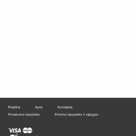
Pradžia
Apie
Kontaktai
Privatumo taisyklės
Pirkimo taisyklės ir sąlygos