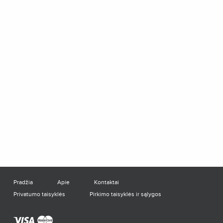
Pradžia
Apie
Kontaktai
Privatumo taisyklės
Pirkimo taisyklės ir sąlygos