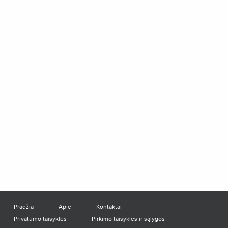
Pradžia
Apie
Kontaktai
Privatumo taisyklės
Pirkimo taisyklės ir sąlygos