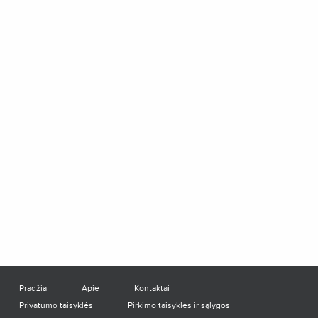
Pradžia
Apie
Kontaktai
Privatumo taisyklės
Pirkimo taisyklės ir sąlygos