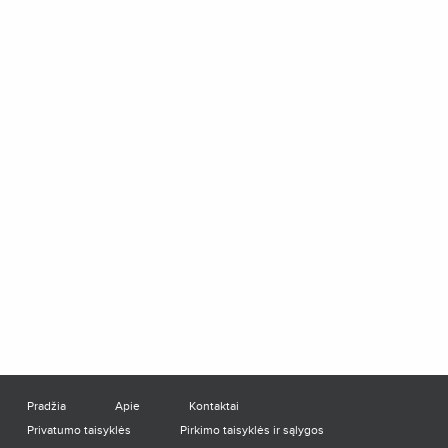
Pradžia
Apie
Kontaktai
Privatumo taisyklės
Pirkimo taisyklės ir sąlygos