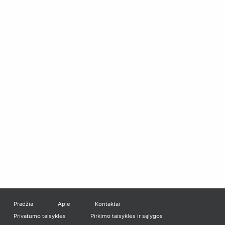
Pradžia
Apie
Kontaktai
Privatumo taisyklės
Pirkimo taisyklės ir sąlygos