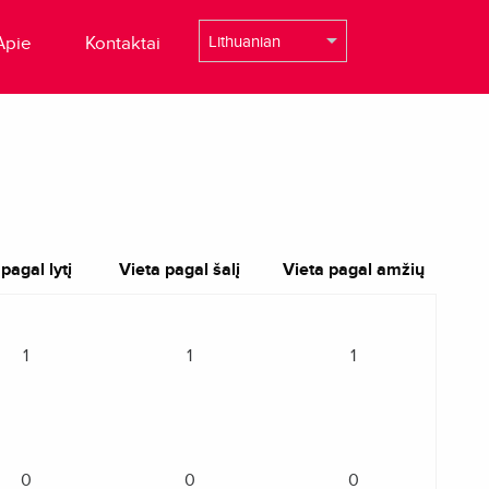
Apie
Kontaktai
pagal lytį
Vieta pagal šalį
Vieta pagal amžių
1
1
1
0
0
0