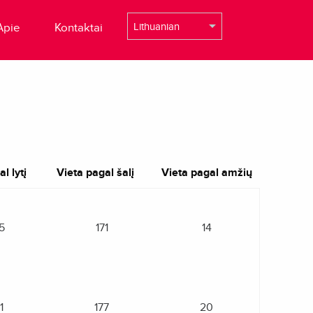
Apie
Kontaktai
l lytį
Vieta pagal šalį
Vieta pagal amžių
5
171
14
1
177
20