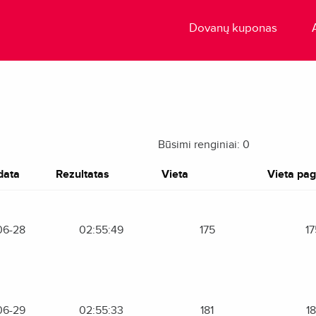
Dovanų kuponas
Būsimi renginiai: 0
data
Rezultatas
Vieta
Vieta paga
06-28
02:55:49
175
17
06-29
02:55:33
181
18