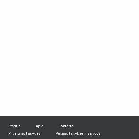
Pradžia
Apie
Kontaktai
Privatumo taisyklės
Pirkimo taisyklės ir sąlygos