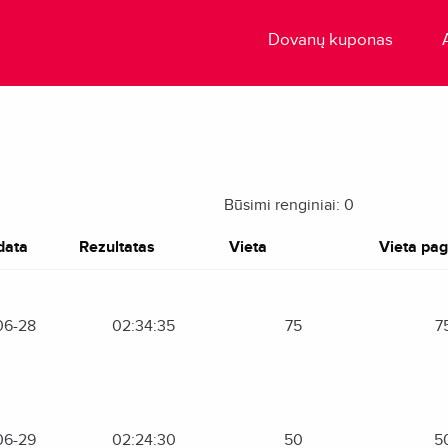
Dovanų kuponas
Būsimi renginiai: 0
data
Rezultatas
Vieta
Vieta paga
06-28
02:34:35
75
7
06-29
02:24:30
50
5