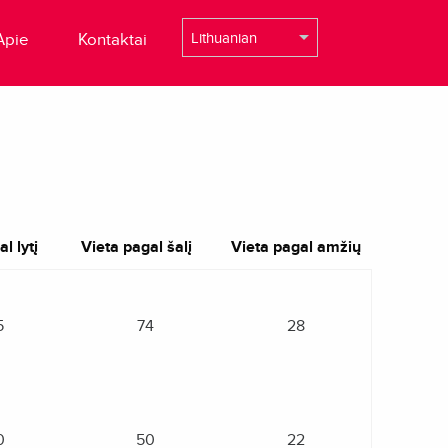
Apie
Kontaktai
l lytį
Vieta pagal šalį
Vieta pagal amžių
5
74
28
0
50
22