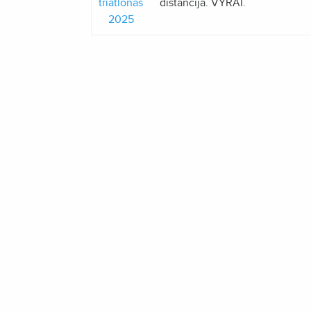
triatlonas
distancija. VYRAI.
2025