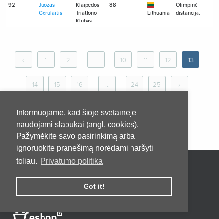
92
Juozas
Klaipedos
88
Olimpinė
Gerulaitis
Triatlono
Lithuania
distancija.
Klubas
‹
1
2
...
10
11
12
13
14
15
16
...
24
25
›
Informuojame, kad šioje svetainėje
naudojami slapukai (angl. cookies).
Pažymėkite savo pasirinkimą arba
ignoruokite pranešimą norėdami naršyti
toliau.
Privatumo politika
Pradžia
Apie
Kontaktai
Privatumo taisyklės
Pirkimo taisyklės ir sąlygos
Got it!