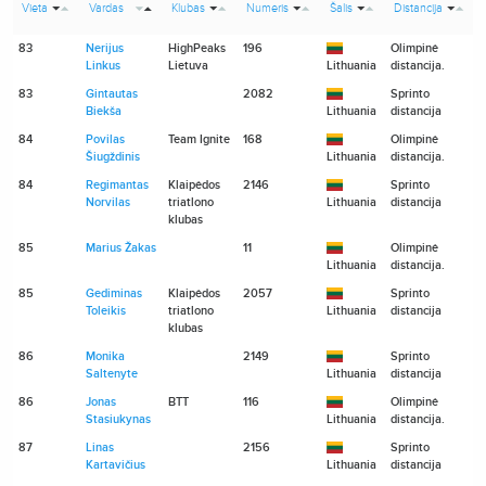
Vieta
Vardas
Klubas
Numeris
Šalis
Distancija
83
Nerijus
HighPeaks
196
Olimpinė
Linkus
Lietuva
Lithuania
distancija.
83
Gintautas
2082
Sprinto
Biekša
Lithuania
distancija
84
Povilas
Team Ignite
168
Olimpinė
Šiugždinis
Lithuania
distancija.
84
Regimantas
Klaipėdos
2146
Sprinto
Norvilas
triatlono
Lithuania
distancija
klubas
85
Marius Žakas
11
Olimpinė
Lithuania
distancija.
85
Gediminas
Klaipėdos
2057
Sprinto
Toleikis
triatlono
Lithuania
distancija
klubas
86
Monika
2149
Sprinto
Saltenyte
Lithuania
distancija
86
Jonas
BTT
116
Olimpinė
Stasiukynas
Lithuania
distancija.
87
Linas
2156
Sprinto
Kartavičius
Lithuania
distancija