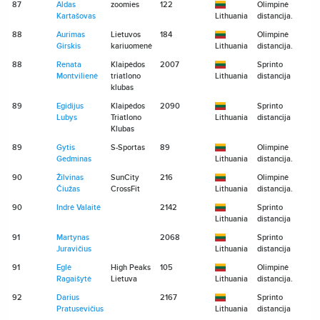
87
Aldas
zoomies
122
Olimpinė
Kartašovas
Lithuania
distancija.
88
Aurimas
Lietuvos
184
Olimpinė
Girskis
kariuomenė
Lithuania
distancija.
88
Renata
Klaipėdos
2007
Sprinto
Montvilienė
triatlono
Lithuania
distancija
klubas
89
Egidijus
Klaipėdos
2090
Sprinto
Lubys
Triatlono
Lithuania
distancija
Klubas
89
Gytis
S-Sportas
89
Olimpinė
Gedminas
Lithuania
distancija.
90
Žilvinas
SunCity
216
Olimpinė
Čiužas
CrossFit
Lithuania
distancija.
90
Indrė Valaitė
2142
Sprinto
Lithuania
distancija
91
Martynas
2068
Sprinto
Juravičius
Lithuania
distancija
91
Eglė
High Peaks
105
Olimpinė
Ragaišytė
Lietuva
Lithuania
distancija.
92
Darius
2167
Sprinto
Pratusevičius
Lithuania
distancija