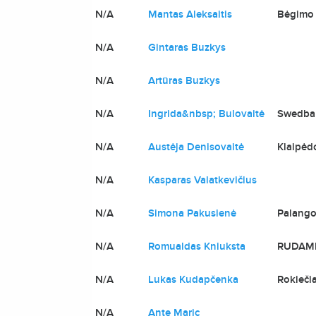
N/A
Mantas Aleksaitis
Bėgimo 
N/A
Gintaras Buzkys
N/A
Artūras Buzkys
N/A
Ingrida&nbsp; Bulovaitė
Swedba
N/A
Austėja Denisovaitė
Klaipėd
N/A
Kasparas Valatkevičius
N/A
Simona Pakusienė
Palango
N/A
Romualdas Kniuksta
RUDAM
N/A
Lukas Kudapčenka
Rokiečia
N/A
Ante Maric