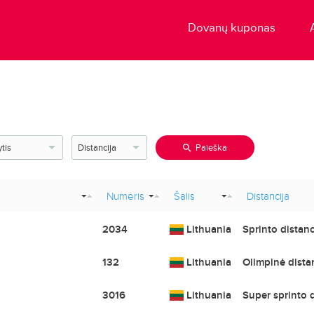
Dovanų kuponas
Paieška
Numeris
Šalis
Distancija
2034
Lithuania
Sprinto distanc
132
Lithuania
Olimpinė distan
3016
Lithuania
Super sprinto d