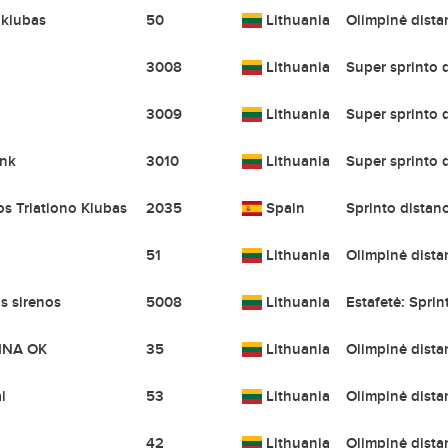
klubas
50
Lithuania
Olimpinė distan
3008
Lithuania
Super sprinto d
3009
Lithuania
Super sprinto d
nk
3010
Lithuania
Super sprinto d
os Triatlono Klubas
2035
Spain
Sprinto distanc
51
Lithuania
Olimpinė distan
s sirenos
5008
Lithuania
Estafetė: Sprin
INA OK
35
Lithuania
Olimpinė distan
i
53
Lithuania
Olimpinė distan
42
Lithuania
Olimpinė distan