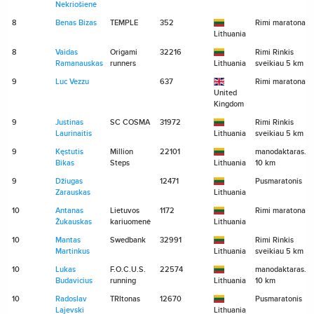
Nekriošienė
8
Benas Bizas
TEMPLE
352
Rimi maratonas
Lithuania
8
Vaidas
Origami
32216
Rimi Rinkis
Ramanauskas
runners
Lithuania
sveikiau 5 km
9
Luc Vezzu
637
Rimi maratonas
United
Kingdom
9
Justinas
SC COSMA
31972
Rimi Rinkis
Laurinaitis
Lithuania
sveikiau 5 km
9
Kęstutis
Million
22101
manodaktaras.lt
Bikas
Steps
Lithuania
10 km
9
Džiugas
12471
Pusmaratonis
Zarauskas
Lithuania
10
Antanas
Lietuvos
1172
Rimi maratonas
Žukauskas
kariuomenė
Lithuania
10
Mantas
Swedbank
32991
Rimi Rinkis
Martinkus
Lithuania
sveikiau 5 km
10
Lukas
F.O.C.U.S.
22574
manodaktaras.lt
Budavicius
running
Lithuania
10 km
10
Radoslav
TRItonas
12670
Pusmaratonis
Lajevski
Lithuania