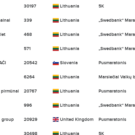
30197
Lithuania
5K
alnai
339
Lithuania
„Swedbank“ Mara
let
468
Lithuania
„Swedbank“ Mara
571
Lithuania
„Swedbank“ Mara
AČI
20542
Slovenia
Pusmaratonis
6264
Lithuania
Marsiečiai Vaikų 
 pirmūnai
20767
Lithuania
Pusmaratonis
996
Lithuania
„Swedbank“ Mara
n group
20929
United Kingdom
Pusmaratonis
30498
Lithuania
5K