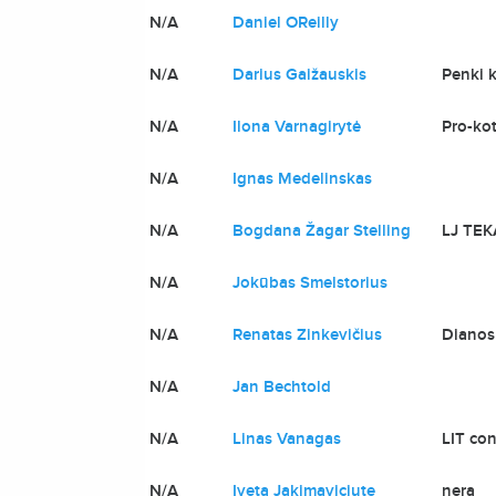
N/A
Daniel OReilly
N/A
Darius Gaižauskis
Penki k
N/A
Ilona Varnagirytė
Pro-kot
N/A
Ignas Medelinskas
N/A
Bogdana Žagar Stelling
LJ TEK
N/A
Jokūbas Smelstorius
N/A
Renatas Zinkevičius
Dianos
N/A
Jan Bechtold
N/A
Linas Vanagas
LIT co
N/A
Iveta Jakimaviciute
nera