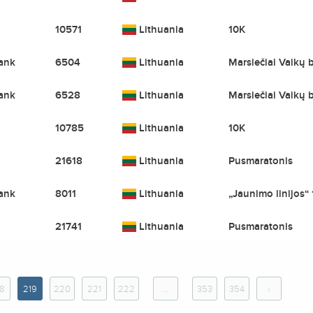
10571
Lithuania
10K
ank
6504
Lithuania
Marsiečiai Vaikų 
ank
6528
Lithuania
Marsiečiai Vaikų 
10785
Lithuania
10K
21618
Lithuania
Pusmaratonis
ank
8011
Lithuania
„Jaunimo linijos“
21741
Lithuania
Pusmaratonis
8
219
220
221
222
...
353
354
›