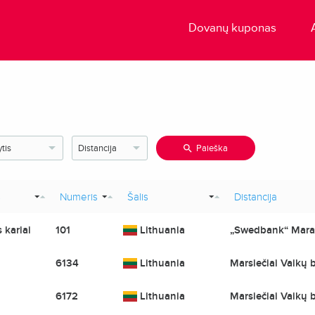
Dovanų kuponas
Paieška
s
Numeris
Šalis
Distancija
 kariai
101
Lithuania
„Swedbank“ Mara
6134
Lithuania
Marsiečiai Vaikų 
6172
Lithuania
Marsiečiai Vaikų 