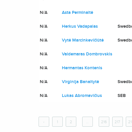
N/A
Asta Perminaitė
N/A
Herkus Vadapalas
Swedb
N/A
Vytė Marcinkevičiūtė
Swedb
N/A
Valdemaras Dombrovskis
N/A
Hermantas Kontenis
N/A
Virginija Banaitytė
Swedb
N/A
Lukas Abromavičius
SEB
‹
1
2
...
216
217
21