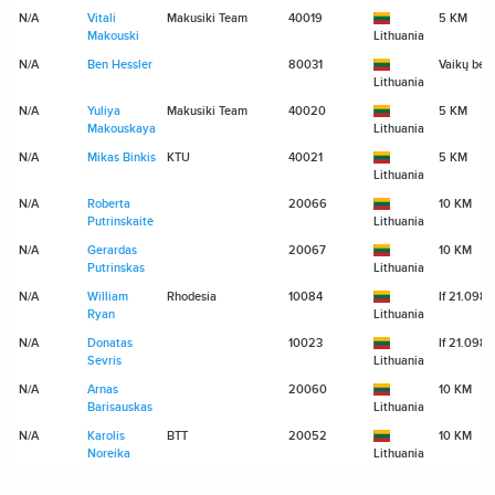
N/A
Vitali
Makusiki Team
40019
5 KM
Makouski
Lithuania
N/A
Ben Hessler
80031
Vaikų bėg
Lithuania
N/A
Yuliya
Makusiki Team
40020
5 KM
Makouskaya
Lithuania
N/A
Mikas Binkis
KTU
40021
5 KM
Lithuania
N/A
Roberta
20066
10 KM
Putrinskaitė
Lithuania
N/A
Gerardas
20067
10 KM
Putrinskas
Lithuania
N/A
William
Rhodesia
10084
If 21.098
Ryan
Lithuania
N/A
Donatas
10023
If 21.098
Sevris
Lithuania
N/A
Arnas
20060
10 KM
Barisauskas
Lithuania
N/A
Karolis
BTT
20052
10 KM
Noreika
Lithuania