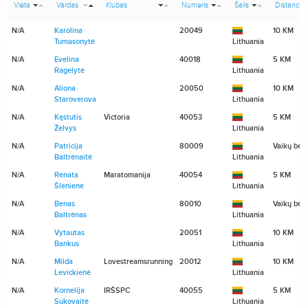
Vieta
Vardas
Klubas
Numeris
Šalis
Distancija
N/A
Karolina
20049
10 KM
Tumasonytė
Lithuania
N/A
Evelina
40018
5 KM
Ragelytė
Lithuania
N/A
Aliona
20050
10 KM
Staroverova
Lithuania
N/A
Kęstutis
Victoria
40053
5 KM
Želvys
Lithuania
N/A
Patricija
80009
Vaikų bėg
Baltrėnaitė
Lithuania
N/A
Renata
Maratomanija
40054
5 KM
Šlenienė
Lithuania
N/A
Benas
80010
Vaikų bėg
Baltrėnas
Lithuania
N/A
Vytautas
20051
10 KM
Bankus
Lithuania
N/A
Milda
Lovestreamsrunning
20012
10 KM
Levickienė
Lithuania
N/A
Kornelija
IRŠSPC
40055
5 KM
Sukovaitė
Lithuania