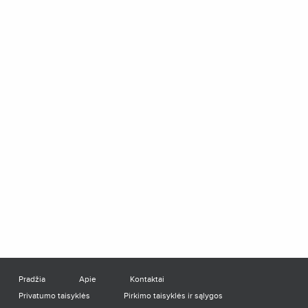
Pradžia
Apie
Kontaktai
Privatumo taisyklės
Pirkimo taisyklės ir sąlygos