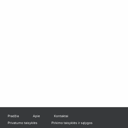
Pradžia
Apie
Kontaktai
Privatumo taisyklės
Pirkimo taisyklės ir sąlygos