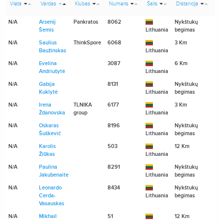
Vieta
Vardas
Klubas
Numeris
Šalis
Distancija
l
N/A
Arsenij
Pankratos
8062
Nykštukų
N
Šemis
Lithuania
bėgimas
N/A
Saulius
ThinkSpore
6068
3 Km
N
Baužinskas
Lithuania
N/A
Evelina
3087
6 Km
N
Andriušytė
Lithuania
N/A
Gabija
8131
Nykštukų
N
Kuklytė
Lithuania
bėgimas
N/A
Irena
TLNIKA
6177
3 Km
N
Ždanovska
group
Lithuania
N/A
Oskaras
8196
Nykštukų
N
Šuškevič
Lithuania
bėgimas
N/A
Karolis
503
12 Km
N
Žiūkas
Lithuania
N/A
Paulina
8291
Nykštukų
N
Jakubenaite
Lithuania
bėgimas
N/A
Leonardo
8434
Nykštukų
N
Cerda-
Lithuania
bėgimas
Vasauskas
N/A
Mikhail
51
12 Km
N