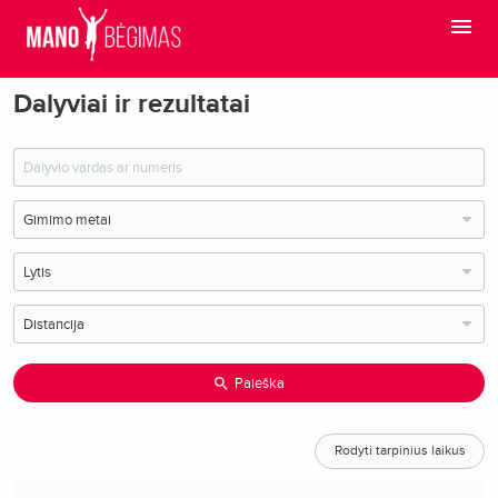
Dalyviai ir rezultatai
Paieška
Rodyti tarpinius laikus
O