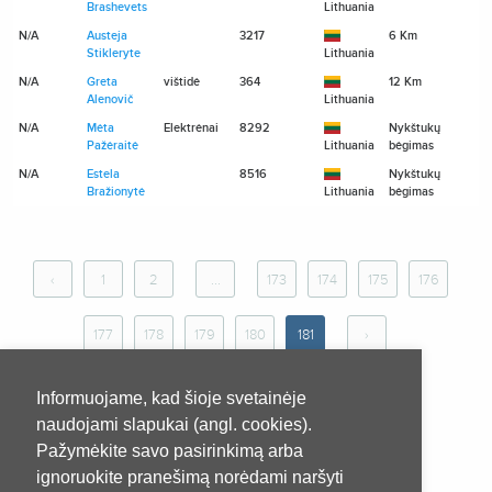
Brashevets
Lithuania
N/A
Austeja
3217
6 Km
N
Stikleryte
Lithuania
N/A
Greta
vištidė
364
12 Km
N
Alenovič
Lithuania
N/A
Mėta
Elektrėnai
8292
Nykštukų
N
Pažėraitė
Lithuania
bėgimas
N/A
Estela
8516
Nykštukų
N
Bražionytė
Lithuania
bėgimas
‹
1
2
...
173
174
175
176
177
178
179
180
181
›
Informuojame, kad šioje svetainėje
naudojami slapukai (angl. cookies).
Pažymėkite savo pasirinkimą arba
ignoruokite pranešimą norėdami naršyti