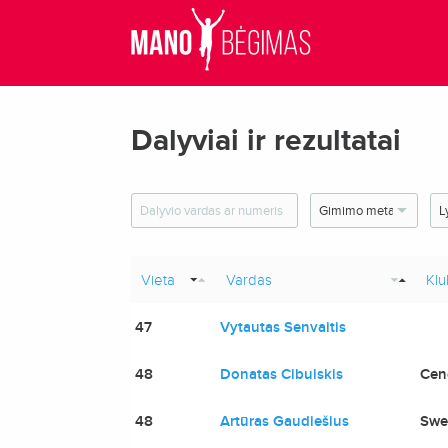
Dalyviai ir rezultatai
Vieta
Vardas
Klu
47
Vytautas Senvaitis
48
Donatas Cibulskis
Cen
48
Artūras Gaudiešius
Swe