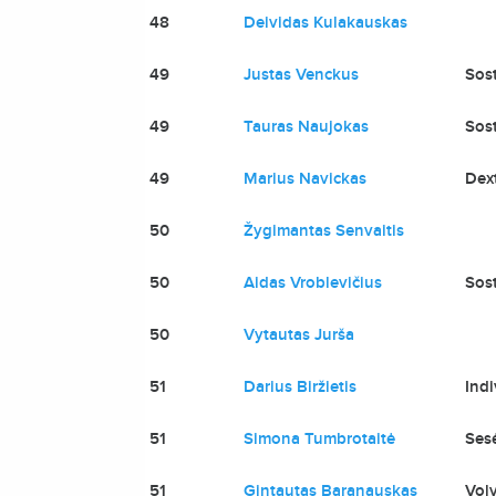
48
Deividas Kulakauskas
49
Justas Venckus
Sost
49
Tauras Naujokas
Sost
49
Marius Navickas
Dext
50
Žygimantas Senvaitis
50
Aidas Vroblevičius
Sost
50
Vytautas Jurša
51
Darius Biržietis
Indi
51
Simona Tumbrotaitė
Ses
51
Gintautas Baranauskas
Volv