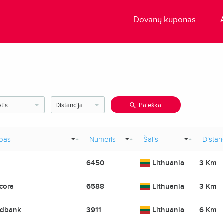
Dovanų kuponas
Paieška
bas
Numeris
Šalis
Distan
6450
Lithuania
3 Km
cora
6588
Lithuania
3 Km
dbank
3911
Lithuania
6 Km