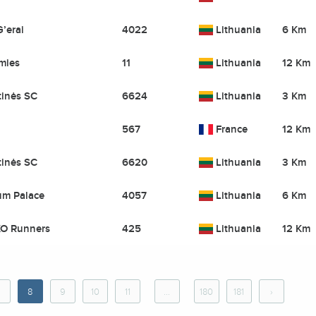
’erai
4022
Lithuania
6 Km
mies
11
Lithuania
12 Km
tinės SC
6624
Lithuania
3 Km
567
France
12 Km
tinės SC
6620
Lithuania
3 Km
um Palace
4057
Lithuania
6 Km
O Runners
425
Lithuania
12 Km
8
9
10
11
...
180
181
›