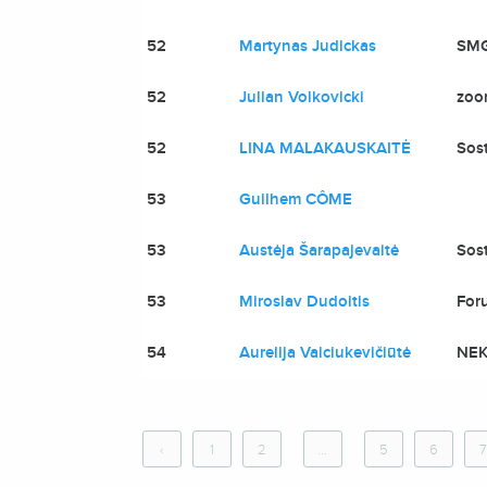
52
Martynas Judickas
SMG
52
Julian Volkovicki
zoo
52
LINA MALAKAUSKAITĖ
Sos
53
Guilhem CÔME
53
Austėja Šarapajevaitė
Sos
53
Miroslav Dudoitis
For
54
Aurelija Vaiciukevičiūtė
NEK
‹
1
2
...
5
6
7