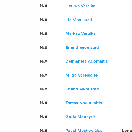
N/A
Herkus Vareika
N/A
Ida Vevelstad
N/A
Markas Vareika
N/A
Erlend Vevelstad
N/A
Deimantas Adomaitis
N/A
Milda Vareikaitė
N/A
Erlend Vevelstad
N/A
Tomas Naujokaitis
N/A
Goda Matelytė
N/A
Pavel Mechovičius
Lone