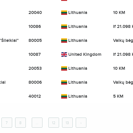
20040
Lithuania
10 KM
10086
Lithuania
If 21.098
Šileikiai"
80005
Lithuania
Vaikų bė
10087
United Kingdom
If 21.098
20053
Lithuania
10 KM
kiai
80006
Lithuania
Vaikų bė
40012
Lithuania
5 KM
7
8
...
12
13
›