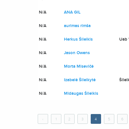
N/A
ANA GIL
N/A
aurimas rimša
N/A
Herkus Šileikis
Uab "
N/A
Jason Owens
N/A
Morta Misevičė
N/A
Izabelė Šileikytė
Šilei
N/A
Midaugas Šileikis
‹
1
2
3
4
5
6