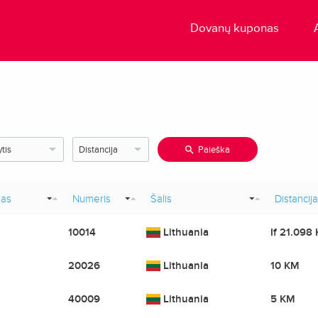
Dovanų kuponas
Paieška
bas
Numeris
Šalis
Distancija
10014
Lithuania
If 21.098
20026
Lithuania
10 KM
40009
Lithuania
5 KM