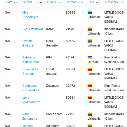
Vieta
Vardas
Klubas
Numeris
Šalis
Distancija
N/A
Mila
80395
LITTLE GOOSE
Grondskytė
Lithuania
VAIKŲ
BĖGIMAS
N/A
Gytis Metlovas
KAM
21478
manodaktaras.lt
Lithuania
10 km
N/A
Evelina
Nord
80582
LITTLE GOOSE
Budrytė
Security
Lithuania
VAIKŲ
BĖGIMAS
N/A
Kateryna
RIMI
31674
Rimi Rinkis
Komisarova
Ukraine
sveikiau 5 km
N/A
Dominykas
CPVA
80591
LITTLE GOOSE
Česnulis
draugai
Lithuania
VAIKŲ
BĖGIMAS
N/A
Gediminas
Erasmus+
32072
Rimi Rinkis
Grabauskas
Lithuania
sveikiau 5 km
N/A
Luka
80694
LITTLE GOOSE
Vydmantaitė
Lithuania
VAIKŲ
BĖGIMAS
N/A
Rasa
Santa team
22496
manodaktaras.lt
Žaliumaitė
Lithuania
10 km
N/A
Vakaris
Alenkime
80766
LITTLE GOOSE