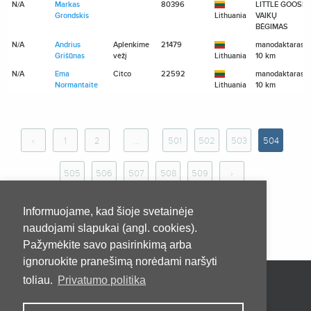
N/A
Markas
80396
LITTLE GOOSE
Grondskis
Lithuania
VAIKŲ
BĖGIMAS
N/A
Andrius
Aplenkime
21479
manodaktaras.lt
Grišūnas
vėžį
Lithuania
10 km
N/A
Ema
Citco
22592
manodaktaras.lt
Normantaite
Lithuania
10 km
‹
1
2
...
501
502
503
504
505
506
507
508
509
›
Informuojame, kad šioje svetainėje
naudojami slapukai (angl. cookies).
Pažymėkite savo pasirinkimą arba
ignoruokite pranešimą norėdami naršyti
toliau.
Privatumo politika
Pradžia
Apie
Kontaktai
Privatumo taisyklės
Pirkimo taisyklės ir sąlygos