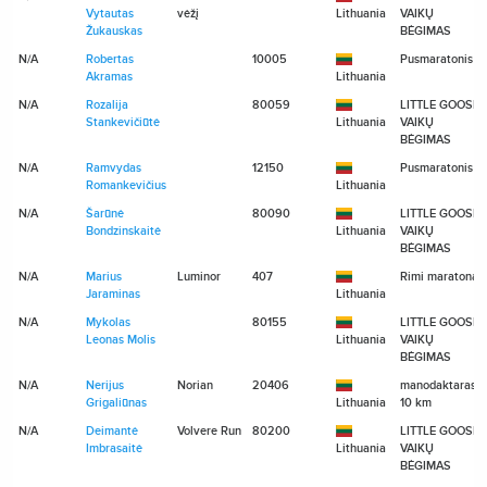
Vytautas
vėžį
Lithuania
VAIKŲ
Žukauskas
BĖGIMAS
N/A
Robertas
10005
Pusmaratonis
Akramas
Lithuania
N/A
Rozalija
80059
LITTLE GOOSE
Stankevičiūtė
Lithuania
VAIKŲ
BĖGIMAS
N/A
Ramvydas
12150
Pusmaratonis
Romankevičius
Lithuania
N/A
Šarūnė
80090
LITTLE GOOSE
Bondzinskaitė
Lithuania
VAIKŲ
BĖGIMAS
N/A
Marius
Luminor
407
Rimi maratonas
Jaraminas
Lithuania
N/A
Mykolas
80155
LITTLE GOOSE
Leonas Molis
Lithuania
VAIKŲ
BĖGIMAS
N/A
Nerijus
Norian
20406
manodaktaras.lt
Grigaliūnas
Lithuania
10 km
N/A
Deimantė
Volvere Run
80200
LITTLE GOOSE
Imbrasaitė
Lithuania
VAIKŲ
BĖGIMAS